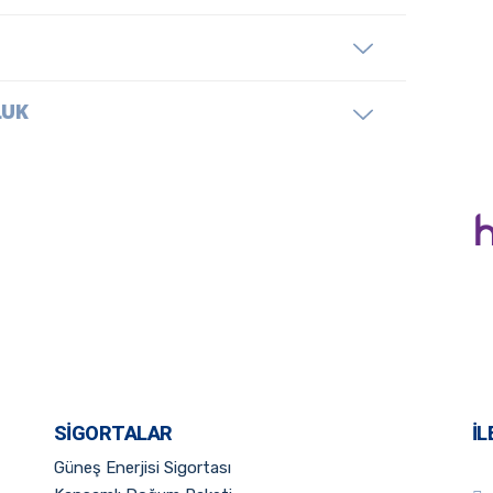
LUK
SIGORTALAR
İL
Güneş Enerjisi Sigortası