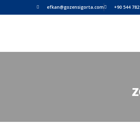
efkan@gozensigorta.com
+90 544 782
Z