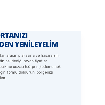
ORTANIZI
DEN YENİLEYELİM
lar, aracın plakasına ve hasarsızlık
n belirlediği tavan fiyatlar
Gecikme cezası (sürprim) ödememek
k için formu doldurun, poliçenizi
lım.