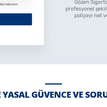
Gözen Sigorta
abul ediyorum.
profesyonel şeki
poliçeyi net v
E YASAL GÜVENCE VE SO